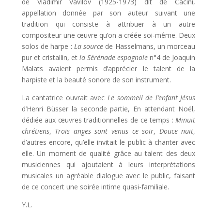
de Vladimir Vavilov (1925-1973) dit de Cacini,
appellation donnée par son auteur suivant une
tradition qui consiste à attribuer à un autre
compositeur une œuvre qu’on a créée soi-même. Deux
solos de harpe :
La source
de Hasselmans, un morceau
pur et cristallin, et
la Sérénade espagnole
n°4 de Joaquin
Malats avaient permis d’apprécier le talent de la
harpiste et la beauté sonore de son instrument.
La cantatrice ouvrait avec
Le sommeil de l’enfant Jésus
d’Henri Büsser la seconde partie, En attendant Noël,
dédiée aux œuvres traditionnelles de ce temps :
Minuit
chrétiens
,
Trois anges sont venus ce soir
,
Douce nuit
,
d’autres encore, qu’elle invitait le public à chanter avec
elle. Un moment de qualité grâce au talent des deux
musiciennes qui ajoutaient à leurs interprétations
musicales un agréable dialogue avec le public, faisant
de ce concert une soirée intime quasi-familiale.
Y.L.