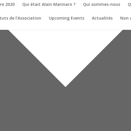
re 2020
Qui était Alain Marinaro ?
Qui sommes-nous
Q
tuts de l’Association
Upcoming Events
Actualités
Non 