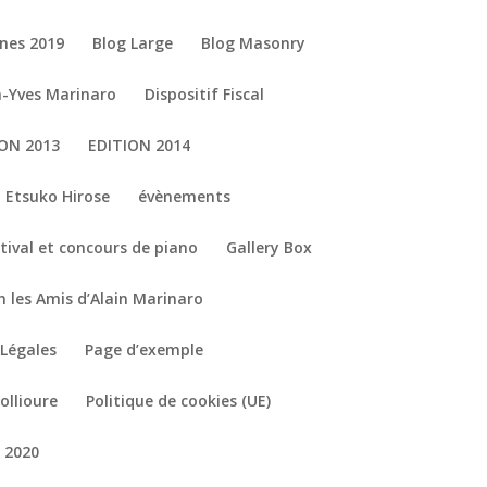
nes 2019
Blog Large
Blog Masonry
n-Yves Marinaro
Dispositif Fiscal
ION 2013
EDITION 2014
Etsuko Hirose
évènements
tival et concours de piano
Gallery Box
n les Amis d’Alain Marinaro
Légales
Page d’exemple
ollioure
Politique de cookies (UE)
 2020