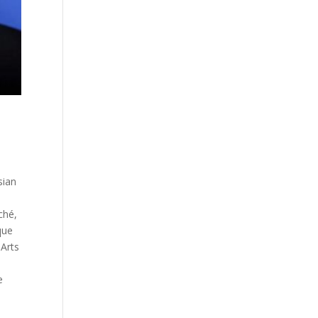
sian
ché,
que
-Arts
e