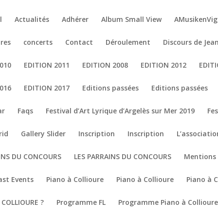
l
Actualités
Adhérer
Album Small View
AMusikenVig
res
concerts
Contact
Déroulement
Discours de Jea
010
EDITION 2011
EDITION 2008
EDITION 2012
EDIT
016
EDITION 2017
Editions passées
Editions passées
ar
Faqs
Festival d’Art Lyrique d’Argelès sur Mer 2019
Fes
rid
Gallery Slider
Inscription
Inscription
L’associatio
AINS DU CONCOURS
LES PARRAINS DU CONCOURS
Mentions 
ast Events
Piano à Collioure
Piano à Collioure
Piano à C
COLLIOURE ?
Programme FL
Programme Piano à Collioure