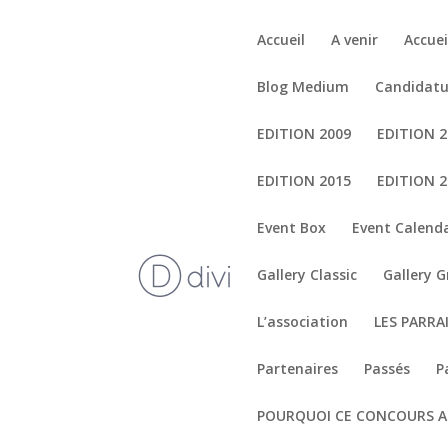
Gérer le consentement aux cookies
Accueil
A venir
Accuei
Blog Medium
Candidatu
EDITION 2009
EDITION 2
EDITION 2015
EDITION 2
Event Box
Event Calend
Gallery Classic
Gallery G
L’association
LES PARR
Partenaires
Passés
P
POURQUOI CE CONCOURS A 